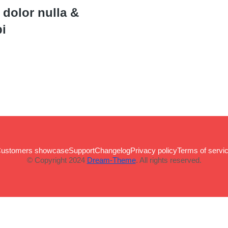
dolor nulla &
i
ustomers showcase
Support
Changelog
Privacy policy
Terms of servi
© Copyright 2024
Dream-Theme
. All rights reserved.