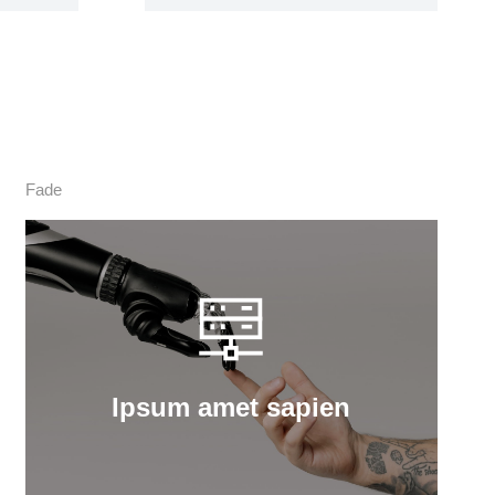
Fade
Ipsum amet sapien
Curabitur lacinia, sapien et hendrerit
tincidunt, ante urna interdum nunc, quis
venenatis quam ipsum ac velit.
Ipsum amet sapien
Details