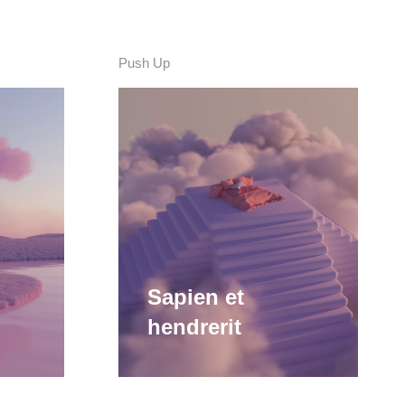
Push Up
Sa
Cu
hen
ur
ve
vel
Sapien et
hendrerit