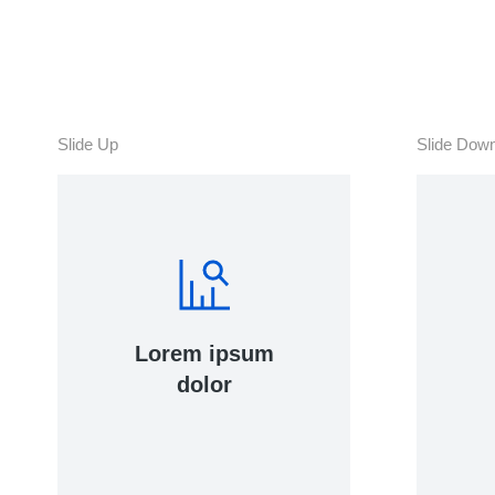
Quam ipsum ac velit
q
dolor
Curabitur lacinia, sapien et
hendrerit tincidunt, ante
Slide Up
Slide Dow
urna interdum nunc, quis
venenatis quam ipsum ac
velit.
Details
Lorem ipsum
dolor