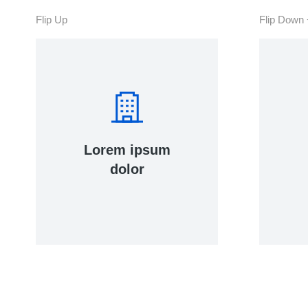
Flip Up
Flip Down
View Details
nunc, quis venenatis!
Lorem ipsum
inte
tincidunt, ante urna interdum
hend
dolor
Lacinia sapien - et hendrerit
Cur
Gend
Lorem
tinci
nunc,
ipsum