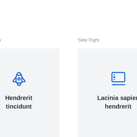
uam ipsum ac velit.
View Details
n
Slide Right
Tincidunt, ante urna interdum
nunc, quis venenatis quam
ipsum ac velit.
Hendrerit
Lacinia sapie
tincidunt
hendrerit
View Details