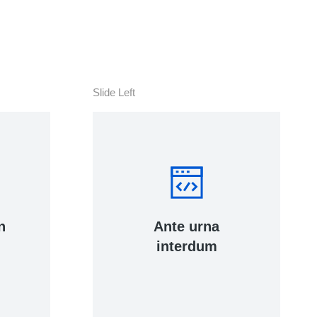
Slide Left
Cu
hen
int
n
Ante urna
interdum