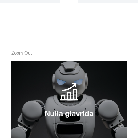
Zoom Out
Nulla glavrida
Curabitur lacinia, sapien et hendrerit
tincidunt, ante urna interdum nunc, quis
venenatis quam ipsum ac velit.
Nulla glavrida
Details