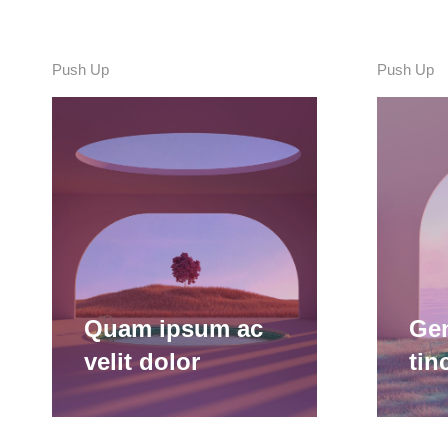
Deta
Push Up
Push Up
Quam ipsum ac
Gen
velit dolor
tin
Cura
hendr
interd