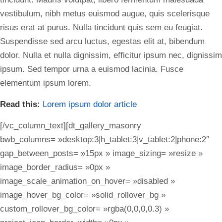
vestibulum, nibh metus euismod augue, quis scelerisque
risus erat at purus. Nulla tincidunt quis sem eu feugiat.
Suspendisse sed arcu luctus, egestas elit at, bibendum
dolor. Nulla et nulla dignissim, efficitur ipsum nec, dignissim
ipsum. Sed tempor urna a euismod lacinia. Fusce
elementum ipsum lorem.
Read this:
Lorem ipsum dolor article
[/vc_column_text][dt_gallery_masonry
bwb_columns= »desktop:3|h_tablet:3|v_tablet:2|phone:2″
gap_between_posts= »15px » image_sizing= »resize »
image_border_radius= »0px »
image_scale_animation_on_hover= »disabled »
image_hover_bg_color= »solid_rollover_bg »
custom_rollover_bg_color= »rgba(0,0,0,0.3) »