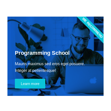
WE RECOMMEND
Programming School
Mauris maximus sed eros eget posuere.
Integer at pellentesque!
Learn more