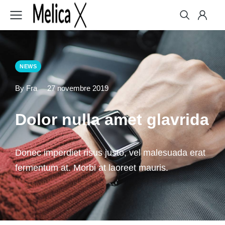
NEWS
By Fra
27 novembre 2019
Dolor nulla amet glavrida
Donec imperdiet risus justo, vel malesuada erat
fermentum at. Morbi at laoreet mauris.