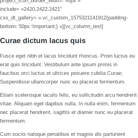
project_icon_border_width= »0px »
include= »2420,2422,2421″
css_dt_gallery= ».vc_custom_1575321141912{padding-
bottom: 50px !important;} »][vc_column_text]
Curae dictum lacus quis
Fusce eget nibh et lacus tincidunt rhoncus. Proin luctus eu
erat quis tincidunt. Vestibulum ante ipsum primis in
faucibus orci luctus et ultrices posuere cubilia Curae;
Suspendisse ullamcorper nunc eu placerat fermentum.
Etiam scelerisque iaculis felis, eu sollicitudin arcu hendrerit
vitae. Aliquam eget dapibus nulla. In nulla enim, fermentum
nec placerat hendrerit, sagittis et diamer nunc eu placerat
fermentum.
Cum sociis natoque penatibus et magnis dis parturient